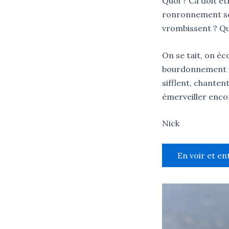
Quoi ? Ca doit êt
ronronnement sour
vrombissent ? Qu
On se tait, on éc
bourdonnement inc
sifflent, chanten
émerveiller encor
Nick
En voir et en