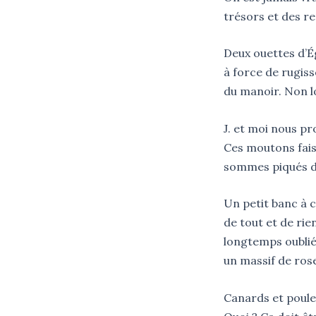
trésors et des r
Deux ouettes d’É
à force de rugis
du manoir. Non l
J. et moi nous p
Ces moutons fais
sommes piqués d
Un petit banc à c
de tout et de rien
longtemps oublié
un massif de ros
Canards et poules 