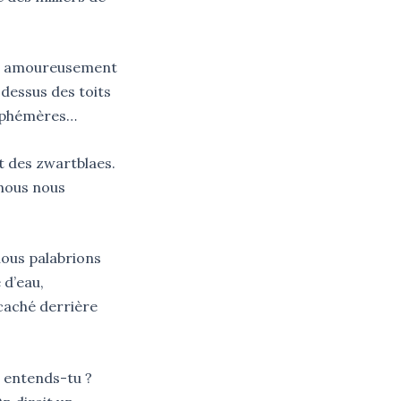
ent amoureusement
-dessus des toits
 éphémères…
t des zwartblaes.
 nous nous
nous palabrions
 d’eau,
caché derrière
 : entends-tu ?