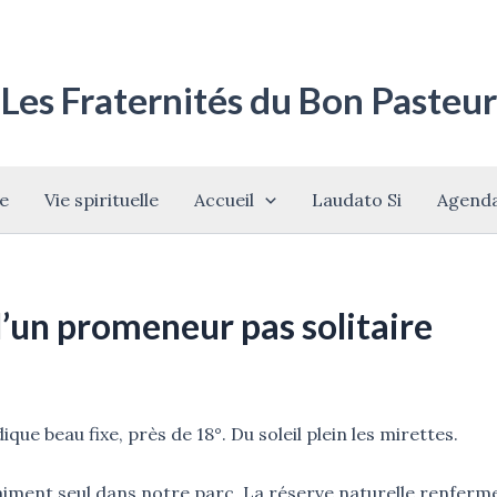
Les Fraternités du Bon Pasteur
le
Vie spirituelle
Accueil
Laudato Si
Agend
’un promeneur pas solitaire
que beau fixe, près de 18°. Du soleil plein les mirettes.
aiment seul dans notre parc. La réserve naturelle renferme