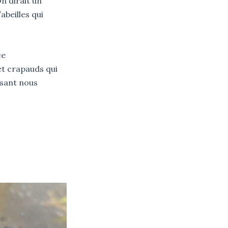
n dirait un
abeilles qui
ce
 et crapauds qui
ssant nous