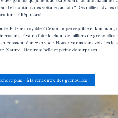
re des gamins qui jouent au skateboard, ou une machine ! O
d et continu : des voitures au loin ? Des milliers d’ailes d’
estions !? Réponses!
oute. Est-ce croyable ? Ce son imperceptible et lancinant, 
essant, c’est en fait : le chant de milliers de grenouilles
t et coassent à mezzo voce. Nous restons sans voix, les lai
e. Nature ! Nature si belle et pleine de surprises.
tendre plus – à la rencontre des grenouilles